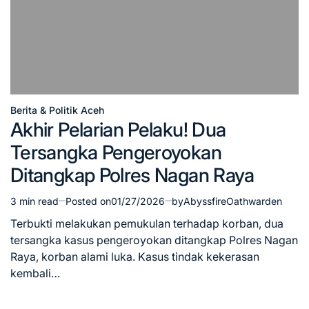
Berita & Politik Aceh
Posted
Akhir Pelarian Pelaku! Dua
in
Tersangka Pengeroyokan
Ditangkap Polres Nagan Raya
3 min read
Posted on
01/27/2026
by
AbyssfireOathwarden
Estimated
read
Terbukti melakukan pemukulan terhadap korban, dua
time
tersangka kasus pengeroyokan ditangkap Polres Nagan
Raya, korban alami luka. Kasus tindak kekerasan
kembali…